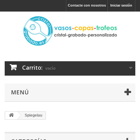
Contacte con nosotros
Iniciar sesión
Carrito:
vacío
MENÚ
Spiegelau