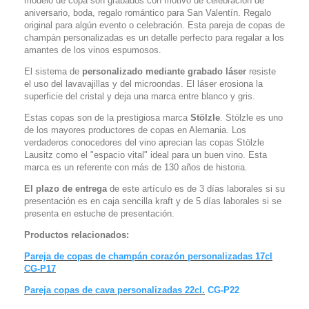
modelo de copa son grabados con motivo de celebración de
aniversario, boda, regalo romántico para San Valentín. Regalo
original para algún evento o celebración. Esta pareja de copas de
champán personalizadas es un detalle perfecto para regalar a los
amantes de los vinos espumosos.
El sistema de
personalizado mediante grabado láser
resiste
el uso del lavavajillas y del microondas. El láser erosiona la
superficie del cristal y deja una marca entre blanco y gris.
Estas copas son de la prestigiosa marca
Stölzle
.
Stölzle es uno
de los mayores productores de copas en Alemania.
Los
verdaderos conocedores del vino aprecian las copas Stölzle
Lausitz como el "espacio vital" ideal para un buen vino. Esta
marca es un referente con más de 130 años de historia.
El plazo de entrega
de este artículo es de 3 días laborales si su
presentación es en caja sencilla kraft y de 5 días laborales si se
presenta en estuche de presentación.
Productos relacionados:
Pareja de copas de champán corazón personalizadas 17cl
CG-P17
Pareja copas de cava personalizadas 22cl.
CG-P22